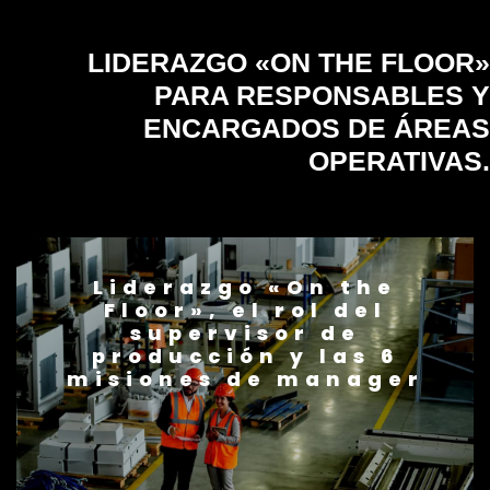
LIDERAZGO «ON THE FLOOR»
PARA RESPONSABLES Y
ENCARGADOS
DE ÁREAS
OPERATIVAS.
Liderazgo «On the
Floor», el rol del
supervisor de
producción y las 6
misiones de manager