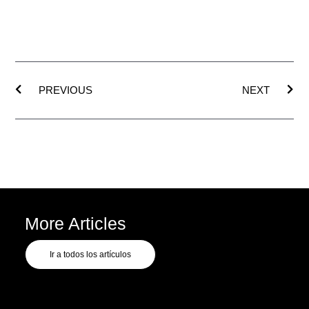
Ant
Sig
PREVIOUS
NEXT
More Articles
Ir a todos los artículos